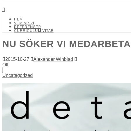
Detalj Arkitekter och Ingenjörer AB
HEM
VEM ÄR VI
REFERENSER
CURRICULUM VITAE
NU SÖKER VI MEDARBETA
2015-10-27
Alexander Winblad
Off
Uncategorized