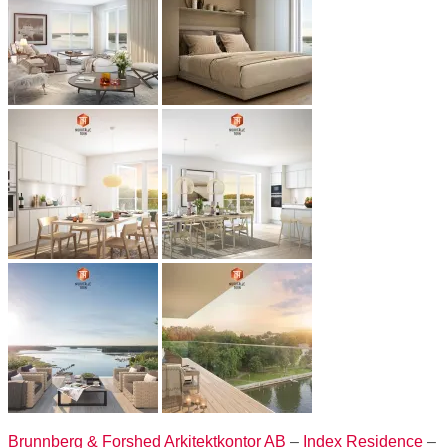
Brunnberg & Forshed Arkitektkontor AB
–
Index Residence
–