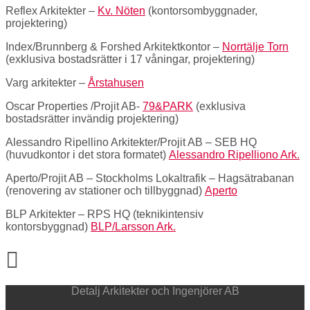
Reflex Arkitekter –
Kv. Nöten
(kontorsombyggnader,
projektering)
Index/Brunnberg & Forshed Arkitektkontor –
Norrtälje Torn
(exklusiva bostadsrätter i 17 våningar, projektering)
Varg arkitekter –
Årstahusen
Oscar Properties /Projit AB-
79&PARK
(exklusiva
bostadsrätter invändig projektering)
Alessandro Ripellino Arkitekter/Projit AB – SEB HQ
(huvudkontor i det stora formatet)
Alessandro Ripelliono Ark.
Aperto/Projit AB – Stockholms Lokaltrafik – Hagsätrabanan
(renovering av stationer och tillbyggnad)
Aperto
BLP Arkitekter – RPS HQ (teknikintensiv
kontorsbyggnad)
BLP/Larsson Ark.
Detalj Arkitekter och Ingenjörer AB