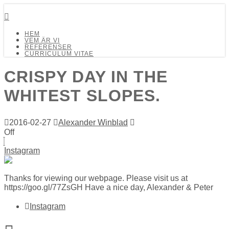
Detalj Arkitekter och Ingenjörer AB
HEM
VEM ÄR VI
REFERENSER
CURRICULUM VITAE
CRISPY DAY IN THE
WHITEST SLOPES.
2016-02-27
Alexander Winblad
Off
Instagram
Thanks for viewing our webpage. Please visit us at
https://goo.gl/77ZsGH Have a nice day, Alexander & Peter
Instagram