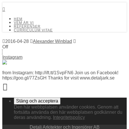
Detalj Arkitekter och Ingenjörer AB
HEM
VEM ÄR VI
REFERENSER
CURRICULUM VITAE
2016-04-28
Alexander Winblad
Off
Instagram
from Instagram: http://ift.tt/1SvpFN6 Join us on Facebook!
https://goo.gl/77ZsGH Thanks for visit www.detaljark.se
Den här webbplatsen använder cookies. Genom att
fortsätta använda den här webbplatsen godkänner du
deras användning.
Integritetspolicy
Detalj Arkitekter och Ingenjörer AB