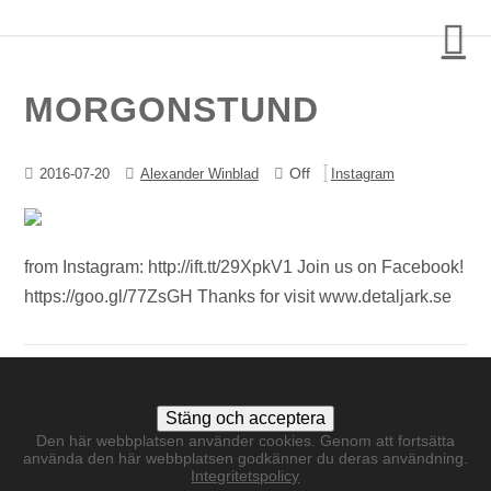
Detalj Arkitekter och Ingenjörer AB
MORGONSTUND
Off
2016-07-20
Alexander Winblad
Instagram
from Instagram: http://ift.tt/29XpkV1 Join us on Facebook!
https://goo.gl/77ZsGH Thanks for visit www.detaljark.se
Den här webbplatsen använder cookies. Genom att fortsätta
använda den här webbplatsen godkänner du deras användning.
Integritetspolicy