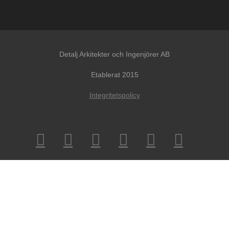
Detalj Arkitekter och Ingenjörer AB
Etablerat 2015
Integritetspolicy