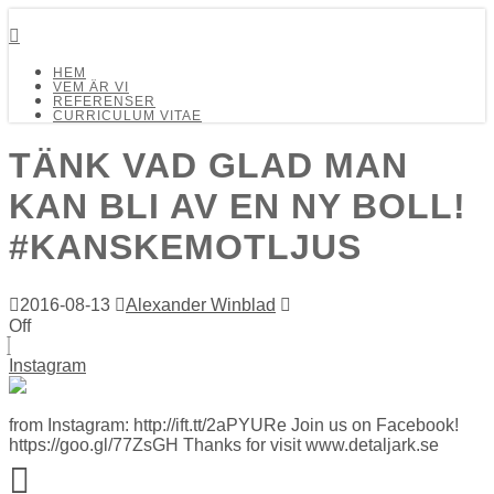
Detalj Arkitekter och Ingenjörer AB
HEM
VEM ÄR VI
REFERENSER
CURRICULUM VITAE
TÄNK VAD GLAD MAN
KAN BLI AV EN NY BOLL!
#KANSKEMOTLJUS
2016-08-13
Alexander Winblad
Off
Instagram
from Instagram: http://ift.tt/2aPYURe Join us on Facebook!
https://goo.gl/77ZsGH Thanks for visit www.detaljark.se