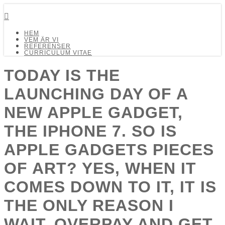
Detalj Arkitekter och Ingenjörer AB
HEM
VEM ÄR VI
REFERENSER
CURRICULUM VITAE
TODAY IS THE
LAUNCHING DAY OF A
NEW APPLE GADGET,
THE IPHONE 7. SO IS
APPLE GADGETS PIECES
OF ART? YES, WHEN IT
COMES DOWN TO IT, IT IS
THE ONLY REASON I
WAIT, OVERPAY AND GET