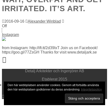
IRRITATED. IT’S ART.
2016-09-16
Alexander Winblad
Off
Instagram
from Instagram: http://ift.tt/2d39IxT Join us on Facebook!
https://goo.gl/77ZsGH Thanks for visit www.detaljark.se
Detalj Arkitekter och Ingenjörer AB
Etablerat 2015
Den här webbplatsen använder cookies. Genom att fortsätta använda
Integritetspolicy
den här webbplatsen godkänner du deras användning.
Integritetspolicy