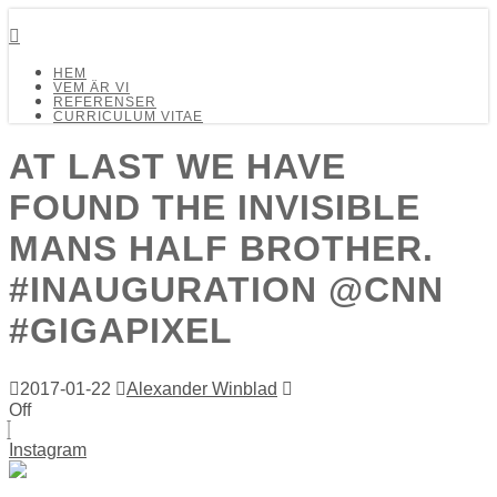
Detalj Arkitekter och Ingenjörer AB
HEM
VEM ÄR VI
REFERENSER
CURRICULUM VITAE
AT LAST WE HAVE
FOUND THE INVISIBLE
MANS HALF BROTHER.
#INAUGURATION @CNN
#GIGAPIXEL
2017-01-22
Alexander Winblad
Off
Instagram