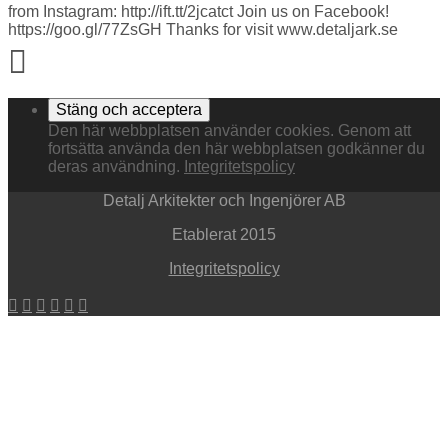
from Instagram: http://ift.tt/2jcatct Join us on Facebook!
https://goo.gl/77ZsGH Thanks for visit www.detaljark.se
Den här webbplatsen använder cookies. Genom att
fortsätta använda den här webbplatsen godkänner du
deras användning.
Integritetspolicy
Detalj Arkitekter och Ingenjörer AB
Etablerat 2015
Integritetspolicy