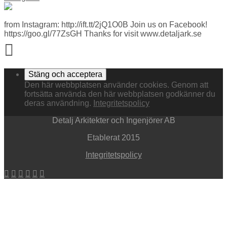
from Instagram: http://ift.tt/2jQ1O0B Join us on Facebook!
https://goo.gl/77ZsGH Thanks for visit www.detaljark.se
Den här webbplatsen använder cookies. Genom att
fortsätta använda den här webbplatsen godkänner du
deras användning.
Integritetspolicy
Detalj Arkitekter och Ingenjörer AB
Etablerat 2015
Integritetspolicy