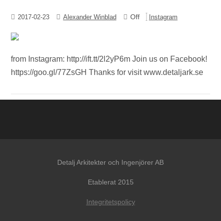
Off
2017-02-23
Alexander Winblad
Instagram
from Instagram: http://ift.tt/2l2yP6m Join us on Facebook!
https://goo.gl/77ZsGH Thanks for visit www.detaljark.se
Detalj Arkitekter och Ingenjörer AB
Etablerat 2015
Integritetspolicy