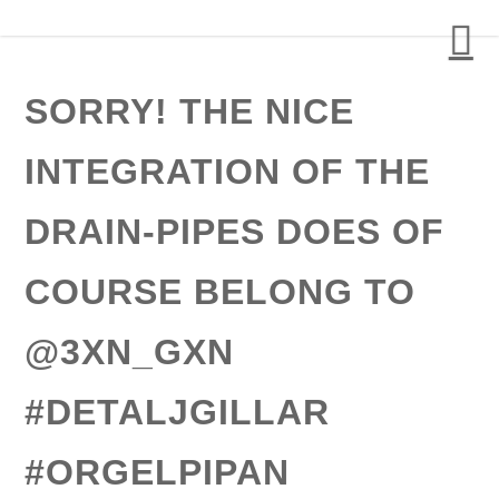
Detalj Arkitekter och Ingenjörer AB
SORRY! THE NICE
INTEGRATION OF THE
DRAIN-PIPES DOES OF
COURSE BELONG TO
@3XN_GXN
#DETALJGILLAR
#ORGELPIPAN