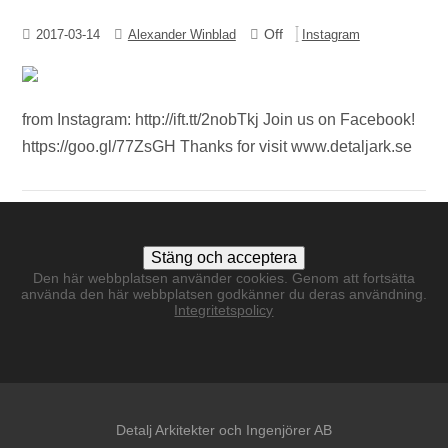
Off
2017-03-14
Alexander Winblad
Instagram
from Instagram: http://ift.tt/2nobTkj Join us on Facebook!
https://goo.gl/77ZsGH Thanks for visit www.detaljark.se
Den här webbplatsen använder cookies. Genom att fortsätta
använda den här webbplatsen godkänner du deras användning.
Integritetspolicy
Detalj Arkitekter och Ingenjörer AB