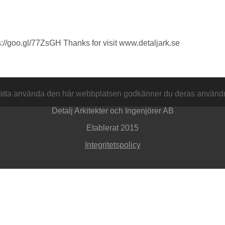
ps://goo.gl/77ZsGH Thanks for visit www.detaljark.se
sätta använda den här webbplatsen godkänner du deras använd
Detalj Arkitekter och Ingenjörer AB
Etablerat 2015
Integritetspolicy