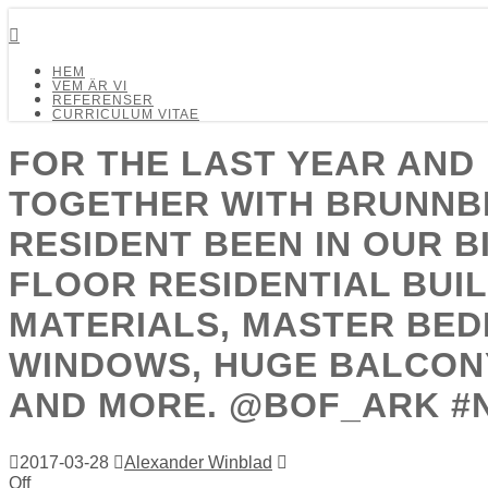
Detalj Arkitekter och Ingenjörer AB
HEM
VEM ÄR VI
REFERENSER
CURRICULUM VITAE
FOR THE LAST YEAR AND 
TOGETHER WITH BRUNNB
RESIDENT BEEN IN OUR B
FLOOR RESIDENTIAL BUIL
MATERIALS, MASTER BE
WINDOWS, HUGE BALCONY
AND MORE. @BOF_ARK #N
2017-03-28
Alexander Winblad
Off