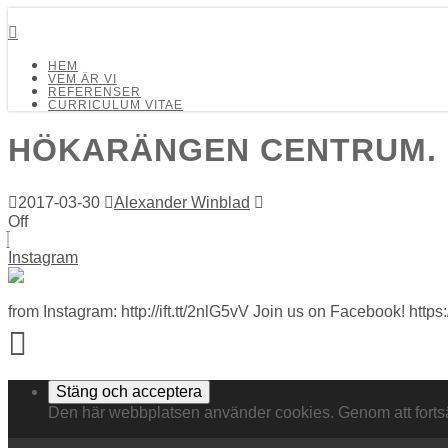
Detalj Arkitekter och Ingenjörer AB
HEM
VEM ÄR VI
REFERENSER
CURRICULUM VITAE
HÖKARÄNGEN CENTRUM. S
2017-03-30
Alexander Winblad
Off
Instagram
from Instagram: http://ift.tt/2nlG5vV Join us on Facebook! http
Den här webbplatsen använder cookies. Genom att fort