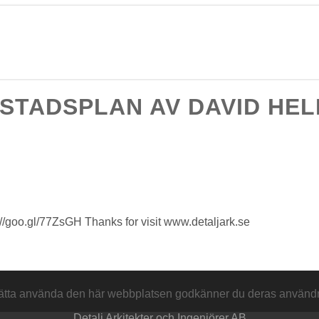
TADSPLAN AV DAVID HELD
s://goo.gl/77ZsGH Thanks for visit www.detaljark.se
sätta använda den här webbplatsen godkänner du deras använd
Detalj Arkitekter och Ingenjörer AB