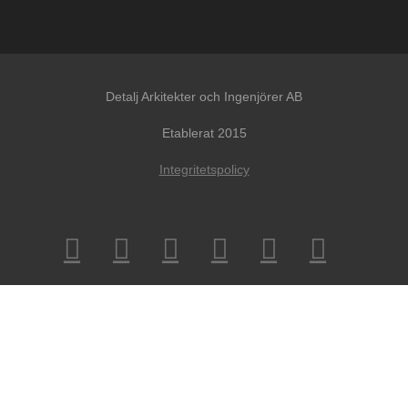
Detalj Arkitekter och Ingenjörer AB
Etablerat 2015
Integritetspolicy