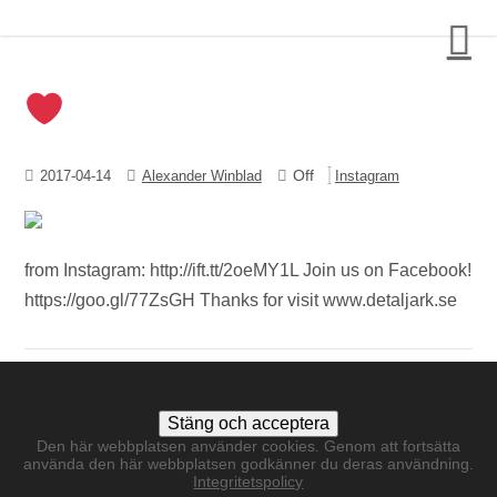
Detalj Arkitekter och Ingenjörer AB
Off
2017-04-14
Alexander Winblad
Instagram
from Instagram: http://ift.tt/2oeMY1L Join us on Facebook!
https://goo.gl/77ZsGH Thanks for visit www.detaljark.se
Den här webbplatsen använder cookies. Genom att fortsätta
använda den här webbplatsen godkänner du deras användning.
Integritetspolicy