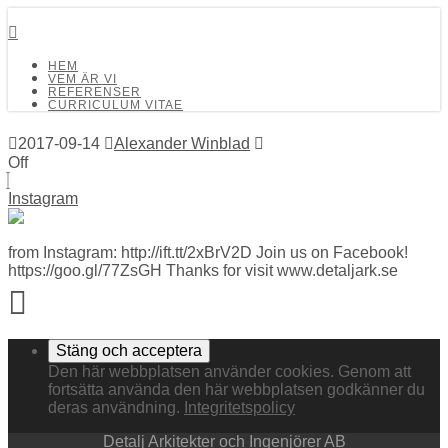
Detalj Arkitekter och Ingenjörer AB
HEM
VEM ÄR VI
REFERENSER
CURRICULUM VITAE
2017-09-14
Alexander Winblad
Off
Instagram
from Instagram: http://ift.tt/2xBrV2D Join us on Facebook!
https://goo.gl/77ZsGH Thanks for visit www.detaljark.se
Den här webbplatsen använder cookies. Genom att
fortsätta använda den här webbplatsen godkänner du
deras användning.
Integritetspolicy
Detalj Arkitekter och Ingenjörer AB