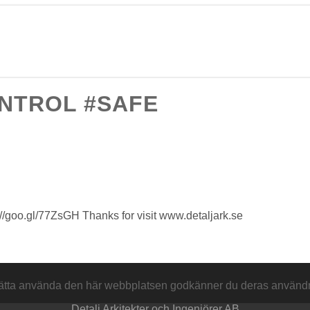
ONTROL #SAFE
s://goo.gl/77ZsGH Thanks for visit www.detaljark.se
sätta använda den här webbplatsen godkänner du deras använd
Detalj Arkitekter och Ingenjörer AB