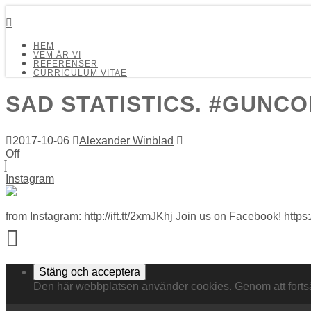
Detalj Arkitekter och Ingenjörer AB
HEM
VEM ÄR VI
REFERENSER
CURRICULUM VITAE
SAD STATISTICS. #GUNC
2017-10-06
Alexander Winblad
Off
Instagram
from Instagram: http://ift.tt/2xmJKhj Join us on Facebook! http
Den här webbplatsen använder cookies. Genom att fort