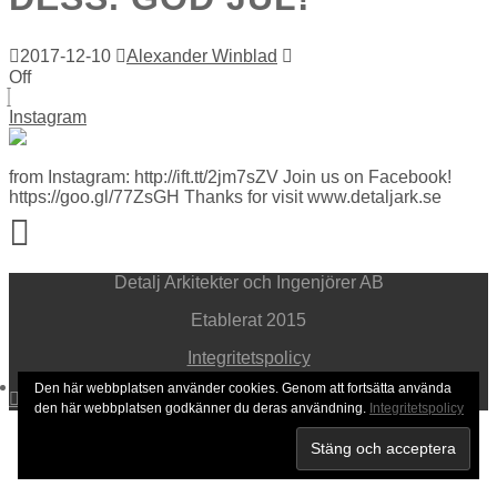
2017-12-10
Alexander Winblad
Off
Instagram
from Instagram: http://ift.tt/2jm7sZV Join us on Facebook!
https://goo.gl/77ZsGH Thanks for visit www.detaljark.se
Detalj Arkitekter och Ingenjörer AB
Etablerat 2015
Integritetspolicy
Den här webbplatsen använder cookies. Genom att fortsätta använda
den här webbplatsen godkänner du deras användning.
Integritetspolicy