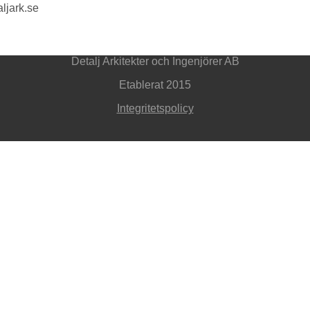
aljark.se
Detalj Arkitekter och Ingenjörer AB
Etablerat 2015
Integritetspolicy