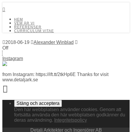
Detalj Arkitekter och Ingenjörer AB
HEM
VEM ÄR VI
REFERENSER
CURRICULUM VITAE
2018-06-19
Alexander Winblad
Off
Instagram
from Instagram: https://ift.tt/2tkHp6E Thanks for visit
www.detaljark.se
Den här webbplatsen använder cookies. Genom att
fortsätta använda den här webbplatsen godkänner du
deras användning.
Integritetspolicy
Detalj Arkitekter och Ingenjörer AB