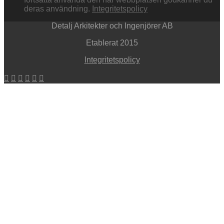
deras användning.
Integritetspolicy
Detalj Arkitekter och Ingenjörer AB
Etablerat 2015
Integritetspolicy