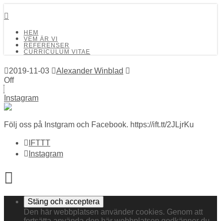
Detalj Arkitekter och Ingenjörer AB
HEM
VEM ÄR VI
REFERENSER
CURRICULUM VITAE
2019-11-03
Alexander Winblad
Off
Instagram
Följ oss på Instgram och Facebook. https://ift.tt/2JLjrKu
IFTTT
Instagram
Den här webbplatsen använder cookies. Genom att
fortsätta använda den här webbplatsen godkänner du