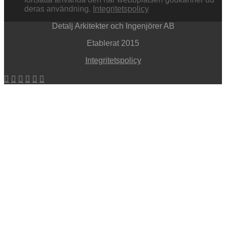
deras användning.
Integritetspolicy
Detalj Arkitekter och Ingenjörer AB
Etablerat 2015
Integritetspolicy