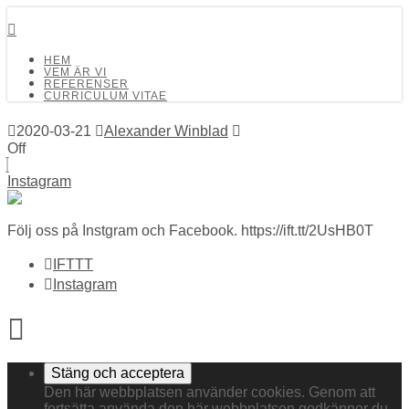
Detalj Arkitekter och Ingenjörer AB
HEM
VEM ÄR VI
REFERENSER
CURRICULUM VITAE
2020-03-21
Alexander Winblad
Off
Instagram
Följ oss på Instgram och Facebook. https://ift.tt/2UsHB0T
IFTTT
Instagram
Den här webbplatsen använder cookies. Genom att
fortsätta använda den här webbplatsen godkänner du