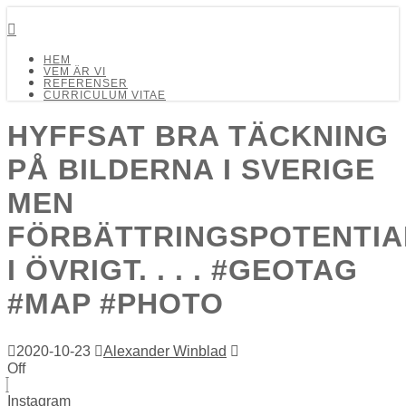
Detalj Arkitekter och Ingenjörer AB
HEM
VEM ÄR VI
REFERENSER
CURRICULUM VITAE
HYFFSAT BRA TÄCKNING
PÅ BILDERNA I SVERIGE
MEN
FÖRBÄTTRINGSPOTENTIA
I ÖVRIGT. . . . #GEOTAG
#MAP #PHOTO
2020-10-23
Alexander Winblad
Off
Instagram