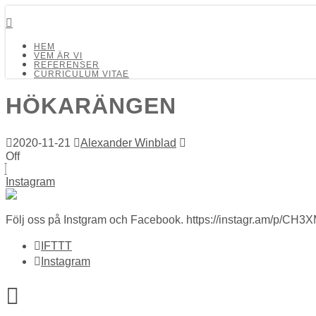
Detalj Arkitekter och Ingenjörer AB
HEM
VEM ÄR VI
REFERENSER
CURRICULUM VITAE
HÖKARÄNGEN
2020-11-21
Alexander Winblad
Off
Instagram
Följ oss på Instgram och Facebook. https://instagr.am/p/C
IFTTT
Instagram