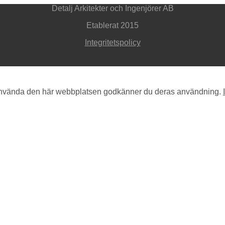
Detalj Arkitekter och Ingenjörer AB
Etablerat 2015
Integritetspolicy
 använda den här webbplatsen godkänner du deras användning.